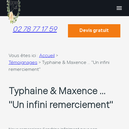
Panneau de gestion des cookies
menu
02 78 77 17 59
Devis gratuit
Vous êtes ici :
Accueil
>
Témoignages
>
Typhaine & Maxence ... "Un infini
remerciement"
Typhaine & Maxence ...
"Un infini remerciement"