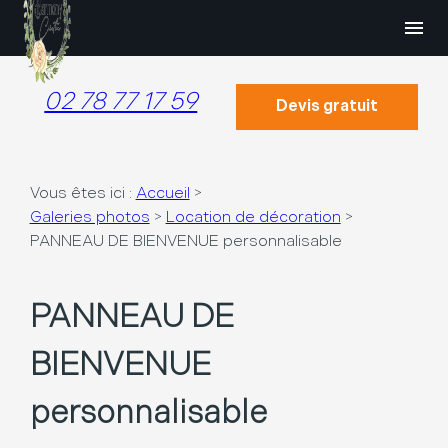
Panneau de gestion des cookies
menu
02 78 77 17 59
Devis gratuit
Vous êtes ici :
Accueil
>
Galeries photos
>
Location de décoration
>
PANNEAU DE BIENVENUE personnalisable
PANNEAU DE
BIENVENUE
personnalisable