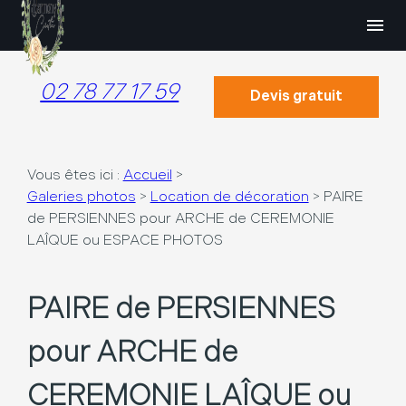
Panneau de gestion des cookies
menu
02 78 77 17 59
Devis gratuit
Vous êtes ici :
Accueil
>
Galeries photos
>
Location de décoration
>
PAIRE
de PERSIENNES pour ARCHE de CEREMONIE
LAÎQUE ou ESPACE PHOTOS
PAIRE de PERSIENNES
pour ARCHE de
CEREMONIE LAÎQUE ou