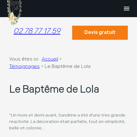
Panneau de gestion des cookies
menu
02 78 77 17 59
Devis gratuit
Vous êtes ici :
Accueil
>
Témoignages
>
Le Baptême de Lola
Le Baptême de Lola
"Un mois et demi avant, Sandrine a été d'une très grande
réactivité. La décoration était parfaite, tout en simplicité,
belle et colorée...