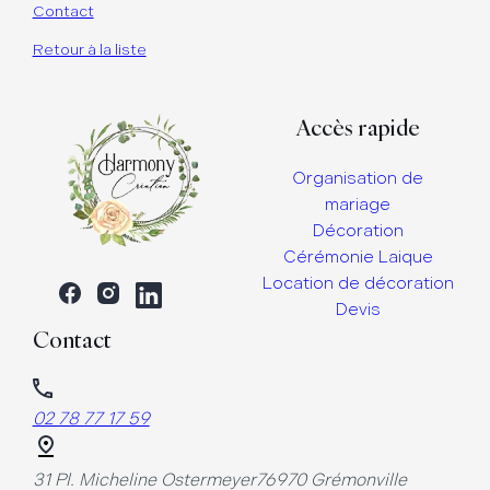
Contact
Retour à la liste
Accès rapide
Organisation de
mariage
Décoration
Cérémonie Laique
Location de décoration
Devis
Contact
02 78 77 17 59
31 Pl. Micheline Ostermeyer
76970 Grémonville