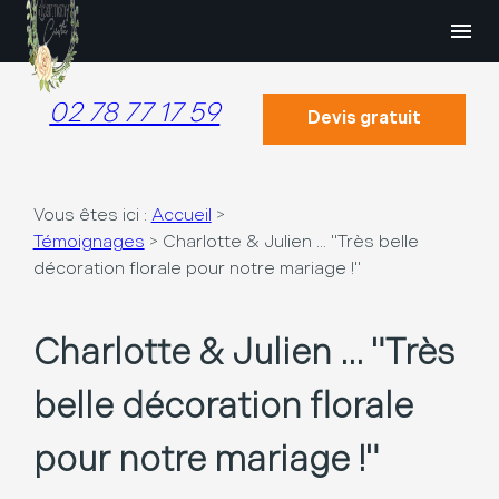
Panneau de gestion des cookies
menu
02 78 77 17 59
Devis gratuit
Vous êtes ici :
Accueil
>
Témoignages
>
Charlotte & Julien ... "Très belle
décoration florale pour notre mariage !"
Charlotte & Julien ... "Très
belle décoration florale
pour notre mariage !"