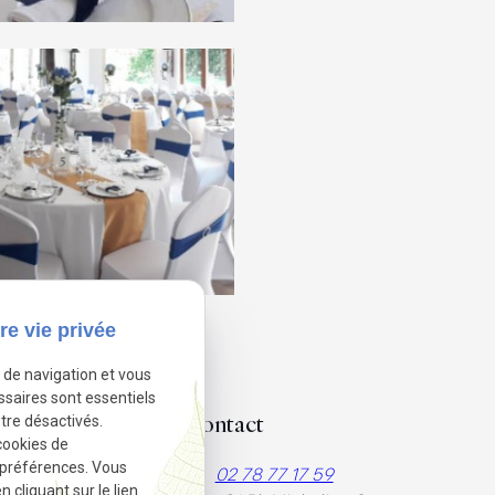
re vie privée
e de navigation et vous
ssaires sont essentiels
Contact
tre désactivés.
cookies de
 préférences. Vous
riage
02 78 77 17 59
cliquant sur le lien